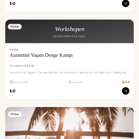
₺
0
YOGA
Workshopen
SEÇKIN DENEYIM & KEŞIF
YOGA
Auramind Yaşam Denge Kampı
Auramind Ekibi
Auramind Yaşam Denge Kampı ile harika bir deneyim sizi bekliyor. Detaylar
ve rezervasyon için inceleyin.
16
Oca
10:00
İstanbul
4.5
₺
0
YOGA