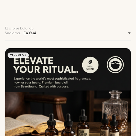
12
atölye bulundu
Sıralama:
TEKNOLOJI