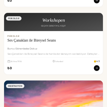
₺
0
PSIKOLOJI
Workshopen
SEÇKIN DENEYIM & KEŞIF
PSIKOLOJI
Ses Çanakları ile Bireysel Seans
Burcu Gönenbaba Dokuz
Ses Çanakları ile Bireysel Seans ile harika bir deneyim sizi bekliyor. Detaylar
ve rezervasyon için inceleyin.
26
Ara
19:16
İstanbul
4.5
₺
0
MEDITASYON