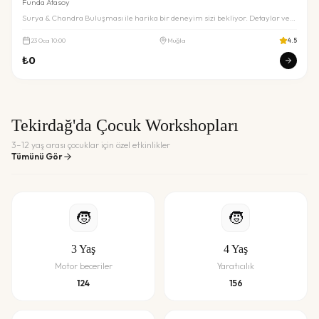
Funda Atasoy
Surya & Chandra Buluşması ile harika bir deneyim sizi bekliyor. Detaylar ve
rezervasyon için inceleyin.
23
Oca
10:00
Muğla
4.5
₺
0
Tekirdağ'da Çocuk Workshopları
3–12 yaş arası çocuklar için özel etkinlikler
Tümünü Gör
🧒
🧒
3
Yaş
4
Yaş
Motor beceriler
Yaratıcılık
124
156