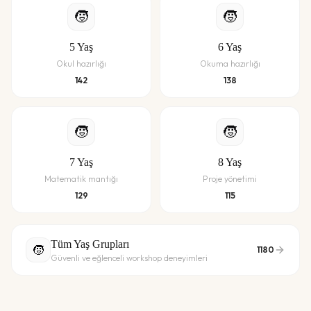
🧒
🧒
5
Yaş
6
Yaş
Okul hazırlığı
Okuma hazırlığı
142
138
🧒
🧒
7
Yaş
8
Yaş
Matematik mantığı
Proje yönetimi
129
115
Tüm Yaş Grupları
🧒
1180
Güvenli ve eğlenceli workshop deneyimleri