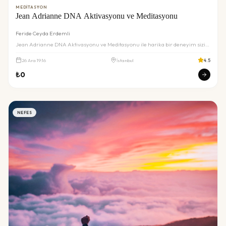
MEDITASYON
Jean Adrianne DNA Aktivasyonu ve Meditasyonu
Feride Ceyda Erdemli
Jean Adrianne DNA Aktivasyonu ve Meditasyonu ile harika bir deneyim sizi
bekliyor. Detaylar ve rezervasyon için inceleyin.
26
Ara
19:16
İstanbul
4.5
₺
0
NEFES