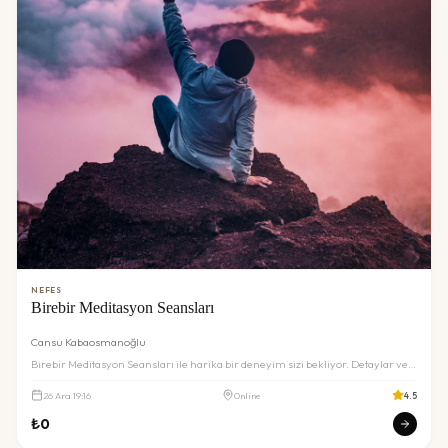
NEFES
Birebir Meditasyon Seansları
Cansu Kabaosmanoğlu
Birebir Meditasyon Seansları ile harika bir deneyim sizi bekliyor. Detaylar ve
rezervasyon için inceleyin.
26
Ara
19:16
Online
4.5
₺
0