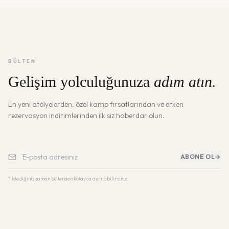
BÜLTEN
Gelişim yolculuğunuza
adım atın.
En yeni atölyelerden, özel kamp fırsatlarından ve erken
rezervasyon indirimlerinden ilk siz haberdar olun.
ABONE OL
→
* İstediğiniz zaman bültenden kolayca ayrılabilirsiniz.