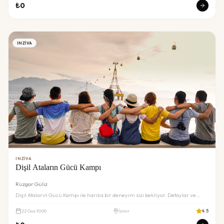
₺
0
INZIVA
INZIVA
Dişil Ataların Gücü Kampı
Rüzgar Güliz
Dişil Ataların Gücü Kampı ile harika bir deneyim sizi bekliyor. Detaylar ve
rezervasyon için inceleyin.
22
Oca
10:00
İzmir
4.5