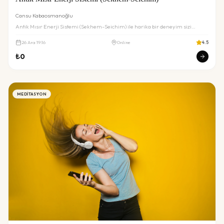
Cansu Kabaosmanoğlu
Antik Mısır Enerji Sistemi (Sekhem-Seichim) ile harika bir deneyim sizi
bekliyor. Detaylar ve rezervasyon için inceleyin.
26
Ara
19:16
Online
4.5
₺
0
MEDITASYON