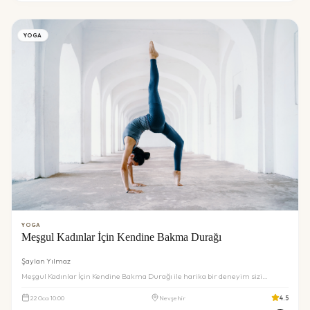
YOGA
YOGA
Meşgul Kadınlar İçin Kendine Bakma Durağı
Şaylan Yılmaz
Meşgul Kadınlar İçin Kendine Bakma Durağı ile harika bir deneyim sizi
bekliyor. Detaylar ve rezervasyon için inceleyin.
22
Oca
10:00
Nevşehir
4.5