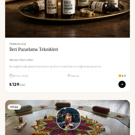
TEKNOLOJI
İleri Pazarlama Teknikleri
Kenan Komutan
Bu eğitimde pazarlamanın bütün inceliklerini öğreneceksiniz
30
Tem
21:00
Adana
4.5
₺
129
₺
167
YOGA