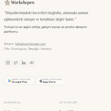
Workshopen
"Hayallerinizdeki becerileri keşfedin, alanında uzman
eğitmenlerle tanışın ve kendinize değer katın."
Türkiye'nin en seçkin atölye, gelişim kampı ve yaratıcı deneyim
platformu.
İletişim:
hello@workshopen.com
Ofis: Gümüşsuyu, Beyoğlu, İstanbul
MOBIL UYGULAMA
MOBIL UYGULAMA
Google Play
App Store
KURUMSAL
ATÖLYELER