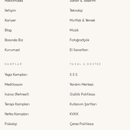
Hakkımızda
Sanat & Tasarım
İletişim
Teknoloji
Kariyer
Mutfak & Yemek
Blog
Müzik
Basında Biz
Fotoğrafçılık
Kurumsal
El Sanatları
KAMPLAR
YASAL & DESTEK
Yoga Kampları
S.S.S.
Meditasyon
Yardım Merkezi
İnziva (Retreat)
Gizlilik Politikası
Terapi Kampları
Kullanım Şartları
Nefes Kampları
KVKK
Psikoloji
Çerez Politikası