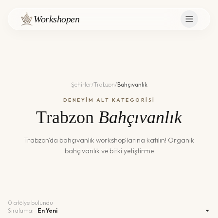
Workshopen
Şehirler
/
Trabzon
/
Bahçıvanlık
DENEYİM ALT KATEGORİSİ
Trabzon
Bahçıvanlık
Trabzon
'da
bahçıvanlık
workshop'larına katılın!
Organik
bahçıvanlık ve bitki yetiştirme
0
atölye bulundu
Sıralama: