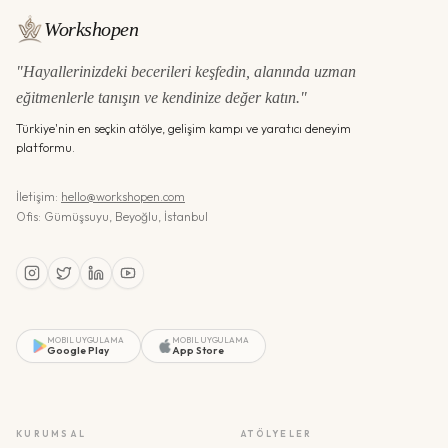
Workshopen
"Hayallerinizdeki becerileri keşfedin, alanında uzman
eğitmenlerle tanışın ve kendinize değer katın."
Türkiye'nin en seçkin atölye, gelişim kampı ve yaratıcı deneyim
platformu.
İletişim:
hello@workshopen.com
Ofis: Gümüşsuyu, Beyoğlu, İstanbul
MOBIL UYGULAMA
MOBIL UYGULAMA
Google Play
App Store
KURUMSAL
ATÖLYELER