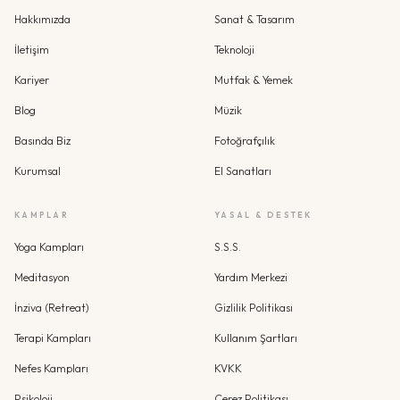
Hakkımızda
Sanat & Tasarım
İletişim
Teknoloji
Kariyer
Mutfak & Yemek
Blog
Müzik
Basında Biz
Fotoğrafçılık
Kurumsal
El Sanatları
KAMPLAR
YASAL & DESTEK
Yoga Kampları
S.S.S.
Meditasyon
Yardım Merkezi
İnziva (Retreat)
Gizlilik Politikası
Terapi Kampları
Kullanım Şartları
Nefes Kampları
KVKK
Psikoloji
Çerez Politikası