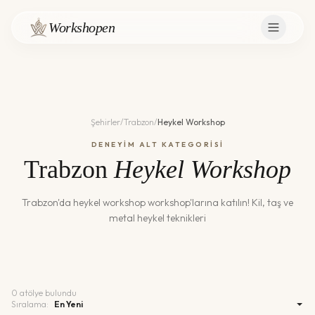
Workshopen
Şehirler
/
Trabzon
/
Heykel Workshop
DENEYİM ALT KATEGORİSİ
Trabzon
Heykel Workshop
Trabzon
'da
heykel workshop
workshop'larına katılın!
Kil, taş ve
metal heykel teknikleri
0
atölye bulundu
Sıralama: