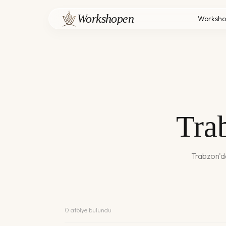
Workshopen
Worksho
Tra
Trabzon
'
0
atölye bulundu