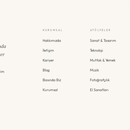
KURUMSAL
ATÖLYELER
Hakkımızda
Sanat & Tasarım
nda
İletişim
Teknoloji
ğer
Kariyer
Mutfak & Yemek
Blog
Müzik
yim
Basında Biz
Fotoğrafçılık
Kurumsal
El Sanatları