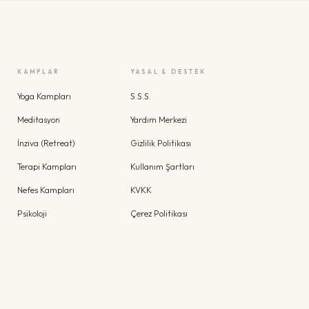
KAMPLAR
YASAL & DESTEK
Yoga Kampları
S.S.S.
Meditasyon
Yardım Merkezi
İnziva (Retreat)
Gizlilik Politikası
Terapi Kampları
Kullanım Şartları
Nefes Kampları
KVKK
Psikoloji
Çerez Politikası