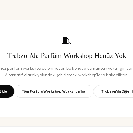
🧵
Trabzon
'da
Parfüm Workshop
Henüz Yok
enüz
parfüm workshop
bulunmuyor. Bu konuda uzmansan veya ilgin vars
Alternatif olarak yakındaki şehirlerdeki workshop'lara bakabilirsin.
Ekle
Tüm
Parfüm Workshop
Workshop'ları
Trabzon
'da Diğer