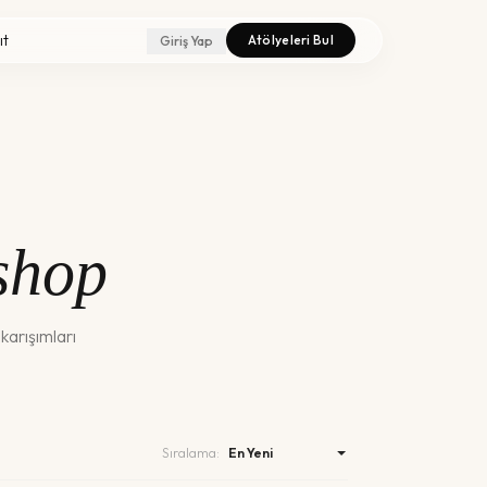
ıt
Atölyeleri Bul
Giriş Yap
shop
arışımları
Sıralama: