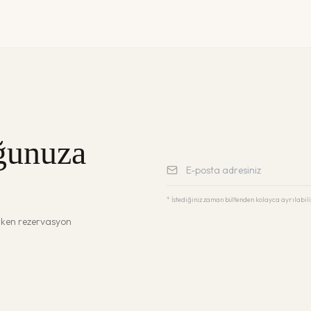
ğunuza
* İstediğiniz zaman bültenden kolayca ayrılabili
erken rezervasyon