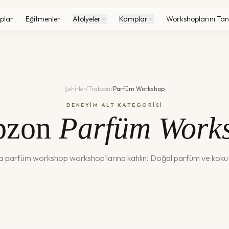
plar
Eğitmenler
Atölyeler
Kamplar
Workshoplarını Tan
Şehirler
/
Trabzon
/
Parfüm Workshop
DENEYİM ALT KATEGORİSİ
bzon
Parfüm Work
da
parfüm workshop
workshop'larına katılın!
Doğal parfüm ve koku k