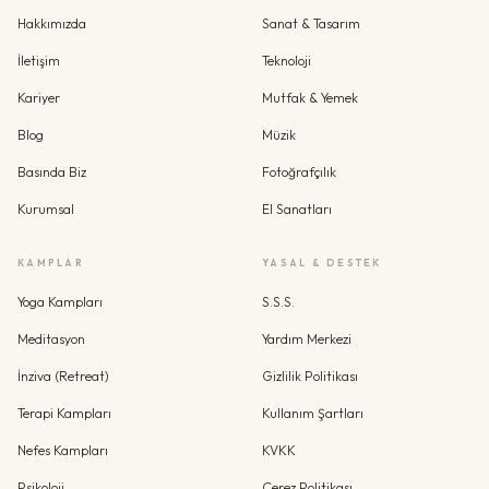
Hakkımızda
Sanat & Tasarım
İletişim
Teknoloji
Kariyer
Mutfak & Yemek
Blog
Müzik
Basında Biz
Fotoğrafçılık
Kurumsal
El Sanatları
KAMPLAR
YASAL & DESTEK
Yoga Kampları
S.S.S.
Meditasyon
Yardım Merkezi
İnziva (Retreat)
Gizlilik Politikası
Terapi Kampları
Kullanım Şartları
Nefes Kampları
KVKK
Psikoloji
Çerez Politikası