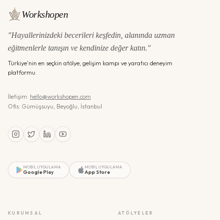
Workshopen
"Hayallerinizdeki becerileri keşfedin, alanında uzman
eğitmenlerle tanışın ve kendinize değer katın."
Türkiye'nin en seçkin atölye, gelişim kampı ve yaratıcı deneyim
platformu.
İletişim:
hello@workshopen.com
Ofis: Gümüşsuyu, Beyoğlu, İstanbul
MOBIL UYGULAMA
MOBIL UYGULAMA
Google Play
App Store
KURUMSAL
ATÖLYELER