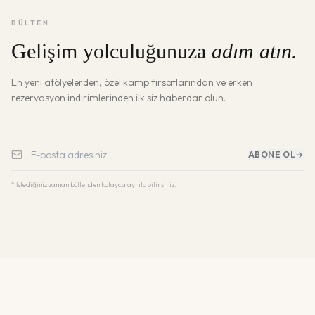
BÜLTEN
Gelişim yolculuğunuza
adım atın.
En yeni atölyelerden, özel kamp fırsatlarından ve erken
rezervasyon indirimlerinden ilk siz haberdar olun.
ABONE OL
→
* İstediğiniz zaman bültenden kolayca ayrılabilirsiniz.