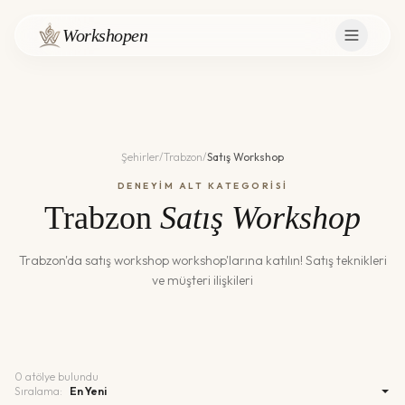
Workshopen
Şehirler
/
Trabzon
/
Satış Workshop
DENEYİM ALT KATEGORİSİ
Trabzon
Satış Workshop
Trabzon
'da
satış workshop
workshop'larına katılın!
Satış teknikleri
ve müşteri ilişkileri
0
atölye bulundu
Sıralama: