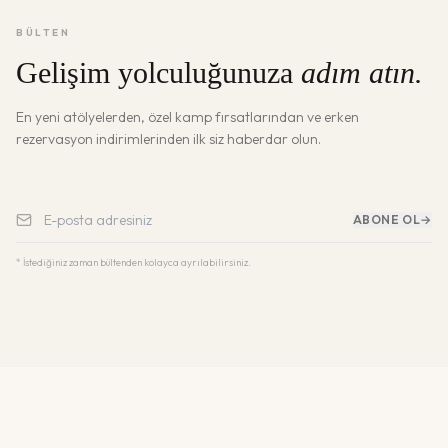
BÜLTEN
Gelişim yolculuğunuza
adım atın.
En yeni atölyelerden, özel kamp fırsatlarından ve erken
rezervasyon indirimlerinden ilk siz haberdar olun.
ABONE OL
→
* İstediğiniz zaman bültenden kolayca ayrılabilirsiniz.