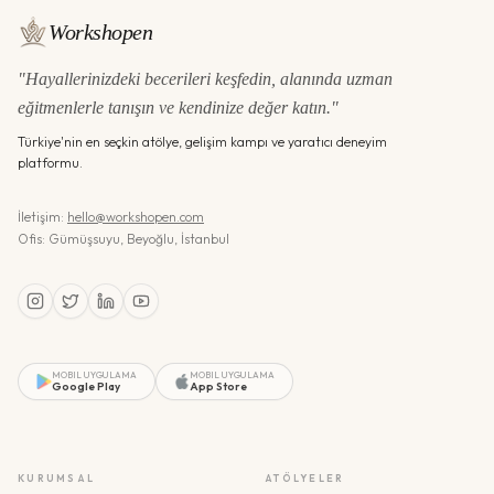
Workshopen
"Hayallerinizdeki becerileri keşfedin, alanında uzman
eğitmenlerle tanışın ve kendinize değer katın."
Türkiye'nin en seçkin atölye, gelişim kampı ve yaratıcı deneyim
platformu.
İletişim:
hello@workshopen.com
Ofis: Gümüşsuyu, Beyoğlu, İstanbul
MOBIL UYGULAMA
MOBIL UYGULAMA
Google Play
App Store
KURUMSAL
ATÖLYELER