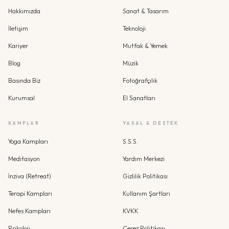
Hakkımızda
Sanat & Tasarım
İletişim
Teknoloji
Kariyer
Mutfak & Yemek
Blog
Müzik
Basında Biz
Fotoğrafçılık
Kurumsal
El Sanatları
KAMPLAR
YASAL & DESTEK
Yoga Kampları
S.S.S.
Meditasyon
Yardım Merkezi
İnziva (Retreat)
Gizlilik Politikası
Terapi Kampları
Kullanım Şartları
Nefes Kampları
KVKK
Psikoloji
Çerez Politikası