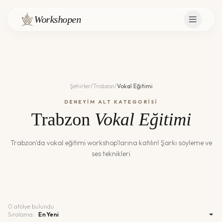
Workshopen
Şehirler
/
Trabzon
/
Vokal Eğitimi
DENEYİM ALT KATEGORİSİ
Trabzon
Vokal Eğitimi
Trabzon
'da
vokal eğitimi
workshop'larına katılın!
Şarkı söyleme ve
ses teknikleri
0
atölye bulundu
Sıralama: